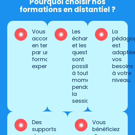
Pourquoi choisir nos
formations en distantiel ?
Vous êtes
Les
La
accompagné(e)
échanges
pédago
en temps réel
et les
est
par un
questions
adaptée
formateur
sont
vos
expert.
possibles
besoins 
à tout
à votre
moment
niveau.
pendant
la
session.
Des
Vous
supports
bénéficiez