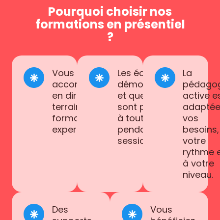
Pourquoi choisir nos
formations en présentiel
?
Vous êtes
Les échanges,
La
accompagné(e)
démonstrations
pédago
en direct, sur le
et questions
active e
terrain, par un
sont possibles
adaptée
formateur
à tout moment
vos
expert.
pendant la
besoins,
session.
votre
rythme 
à votre
niveau.
Des
Vous