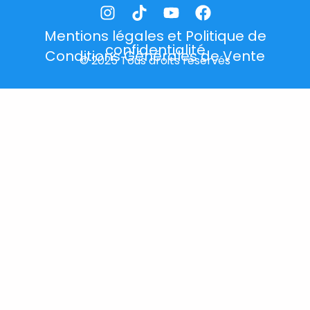
Mentions légales et Politique de
confidentialité
Conditions Générales de Vente
© 2025 Tous droits réservés