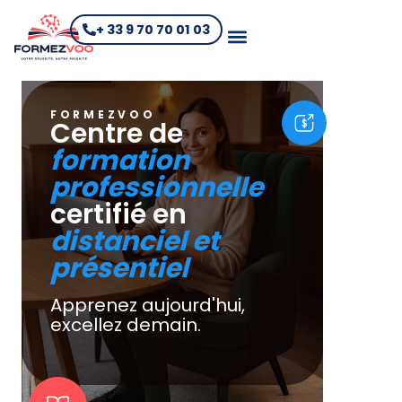
+ 33 9 70 70 01 03
FORMEZVOO
Centre de
formation
professionnelle
certifié en
distanciel et
présentiel
Apprenez aujourd'hui,
excellez demain.