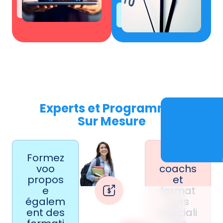
Experts et Programmes
Sur Mesure
Formez
Des
voo
coachs
propos
et
e
format
égalem
eurs
ent des
spéciali