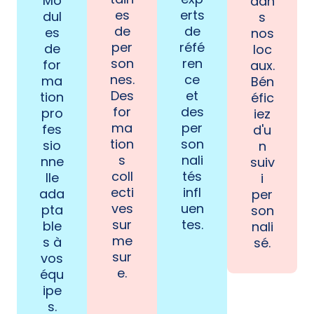
Mo
dan
es
erts
dul
s
de
de
es
nos
per
réfé
de
loc
son
ren
for
aux.
nes.
ce
ma
Bén
Des
et
tion
éfic
for
des
pro
iez
ma
per
fes
d'u
tion
son
sio
n
s
nali
nne
suiv
coll
tés
lle
i
ecti
infl
ada
per
ves
uen
pta
son
sur
tes.
ble
nali
me
s à
sé.
sur
vos
e.
équ
ipe
s.