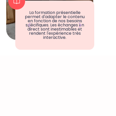
Formezvoo redé
La formation présentielle
professionn
a garantie
permet d'adapter le contenu
sessions de b
lexible,
en fonction de nos besoins
qualité, 
spécifiques. Les échanges en
ellement
formateurs 
direct sont inestimables et
flexibili
ecommande
visioco
rendent l'expérience très
 !
accompagnem
interactive.
pers