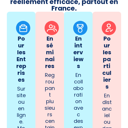
réellement efficace, partout en
France.
Po
En
En
Po
ur
sé
int
ur
les
mi
erv
les
Ent
nai
iew
pa
rep
res
s
rti
ris
cul
Reg
En
es
ier
rou
coll
s
pan
abo
Sur
t
rati
site
En
plu
on
ou
dist
sieu
ave
en
anc
rs
c
lign
iel
cen
des
e.
ou
tain
exp