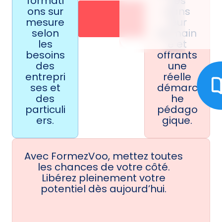
formati
sés
ons sur
dans
mesure
leur
selon
domain
les
e et
besoins
offrants
des
une
entrepri
réelle
ses et
démarc
des
he
particuli
pédago
ers.
gique.
Avec FormezVoo, mettez toutes
les chances de votre côté.
Libérez pleinement votre
potentiel dès aujourd’hui.