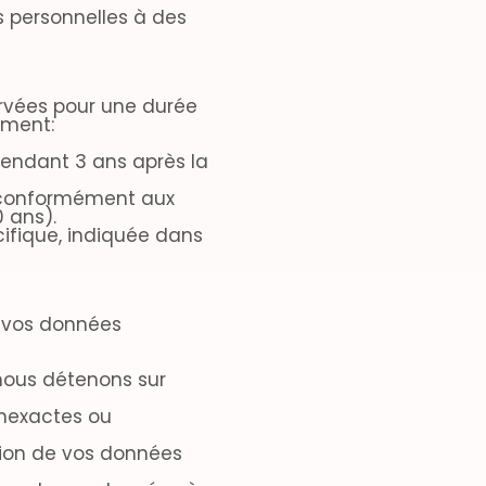
 personnelles à des
rvées pour une durée
ement:
pendant 3 ans après la
 conformément aux
0 ans).
cifique, indiquée dans
r vos données
nous détenons sur
 inexactes ou
sion de vos données