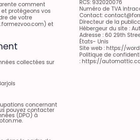
RCS: 932020076
sparente comment
Numéro de TVA intra
s et protégeons vos
Contact: contact@for
dre de votre
Directeur de la public
ww.formezvoo.com) et
Hébergeur du site : Au
Adresse : 60 29th Stre
États- Unis
ment
Site web : https://wor
Politique de confidenti
: https://automattic.
nnées collectées sur
arjols
cupations concernant
ous pouvez contacter
onnées (DPO) à
oton.me.