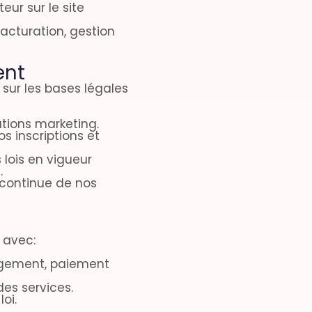
teur sur le site
facturation, gestion
ent
sur les bases légales
tions marketing.
os inscriptions et
s lois en vigueur
.
n continue de nos
 avec:
ergement, paiement
des services.
loi.