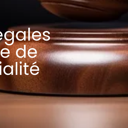
égales
ue de
alité