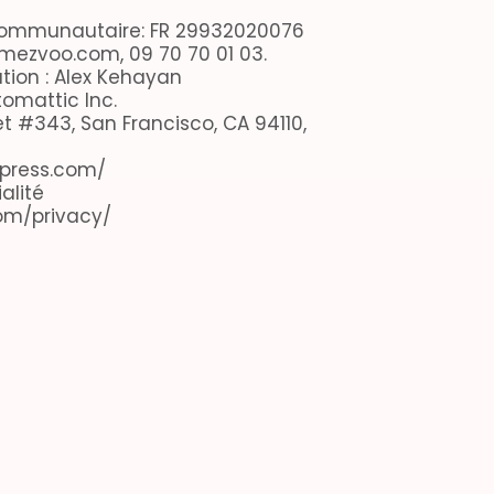
communautaire: FR 29932020076
mezvoo.com, 09 70 70 01 03.
ation : Alex Kehayan
tomattic Inc.
et #343, San Francisco, CA 94110,
dpress.com/
alité
com/privacy/