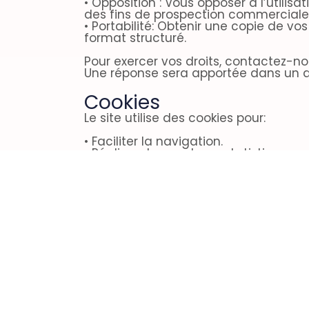
• Opposition : Vous opposer à l’utilis
des fins de prospection commerciale
• Portabilité: Obtenir une copie de v
format structuré.
Pour exercer vos droits, contactez-no
Une réponse sera apportée dans un d
Cookies
Le site utilise des cookies pour:
• Faciliter la navigation.
• Réaliser des analyses statistiques.
• Offrir une expérience utilisateur
personnalisée.
Vous pouvez gérer vos préférences via
cookies intégré au site.
Sécurité
Nous mettons en place des mesures 
techniques et organisationnelles ad
vos données contre les accès non auto
altérations ou les divulgations.