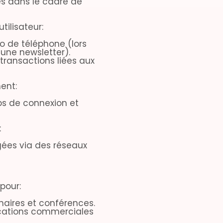
es dans le cadre de
tilisateur:
o de téléphone (lors
 une newsletter).
transactions liées aux
ent:
ps de connexion et
:
gées via des réseaux
pour:
inaires et conférences.
ications commerciales