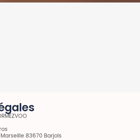
égales​
 FORMEZVOO
ros
 Marseille 83670 Barjols