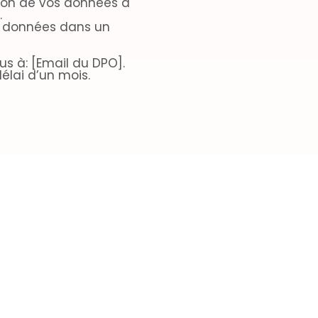
ation de vos données à
.
os données dans un
us à: [Email du DPO].
élai d’un mois.
 l'outil de gestion des
de sécurité
aptées pour protéger
risés, les pertes, les